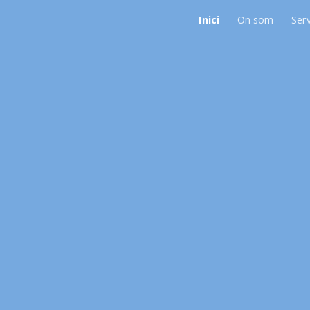
Inici
On som
Serv
ip to main content
Skip to navigat